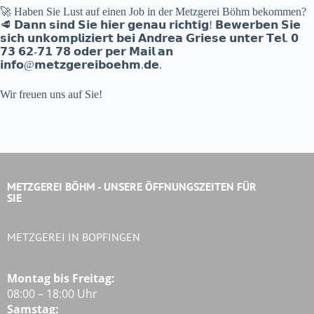
🚀 Haben Sie Lust auf einen Job in der Metzgerei Böhm bekommen?
🥩 𝗗𝗮𝗻𝗻 𝘀𝗶𝗻𝗱 𝗦𝗶𝗲 𝗵𝗶𝗲𝗿 𝗴𝗲𝗻𝗮𝘂 𝗿𝗶𝗰𝗵𝘁𝗶𝗴! 𝗕𝗲𝘄𝗲𝗿𝗯𝗲𝗻 𝗦𝗶𝗲
𝘀𝗶𝗰𝗵 𝘂𝗻𝗸𝗼𝗺𝗽𝗹𝗶𝘇𝗶𝗲𝗿𝘁 𝗯𝗲𝗶 𝗔𝗻𝗱𝗿𝗲𝗮 𝗚𝗿𝗶𝗲𝘀𝗲 𝘂𝗻𝘁𝗲𝗿 𝗧𝗲𝗹. 𝟬
𝟳𝟯 𝟲𝟮-𝟳𝟭 𝟳𝟴 𝗼𝗱𝗲𝗿 𝗽𝗲𝗿 𝗠𝗮𝗶𝗹 𝗮𝗻
𝗶𝗻𝗳𝗼@𝗺𝗲𝘁𝘇𝗴𝗲𝗿𝗲𝗶𝗯𝗼𝗲𝗵𝗺.𝗱𝗲.
Wir freuen uns auf Sie!
METZGEREI BÖHM - UNSERE ÖFFNUNGSZEITEN FÜR
SIE
METZGEREI IN BOPFINGEN
Montag bis Freitag:
08:00 – 18:00 Uhr
Samstag: