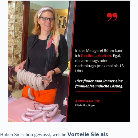
Haben Sie schon gewusst, welche 𝗩𝗼𝗿𝘁𝗲𝗶𝗹𝗲 𝗦𝗶𝗲 𝗮𝗹𝘀