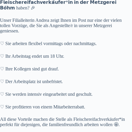
𝗙𝗹𝗲𝗶𝘀𝗰𝗵𝗲𝗿𝗲𝗶𝗳𝗮𝗰𝗵𝘃𝗲𝗿𝗸𝗮̈𝘂𝗳𝗲𝗿*𝗶𝗻 𝗶𝗻 𝗱𝗲𝗿 𝗠𝗲𝘁𝘇𝗴𝗲𝗿𝗲𝗶
𝗕𝗼̈𝗵𝗺 haben? 🎉
Unser Filialleiterin Andrea zeigt Ihnen im Post nur eine der vielen
tollen Vorzüge, die Sie als Angestellte/r in unserer Metzgerei
geniessen.
♡ Sie arbeiten flexibel vormittags oder nachmittags.
♡ Ihr Arbeitstag endet um 18 Uhr.
♡ Ihre Kollegen sind gut drauf.
♡ Der Arbeitsplatz ist unbefristet.
♡ Sie werden intensiv eingearbeitet und geschult.
♡ Sie profitieren von einem Mitarbeiterrabatt.
All diese Vorteile machen die Stelle als Fleischereifachverkäufer*in
perfekt für diejenigen, die familienfreundlich arbeiten wollen 🤩.