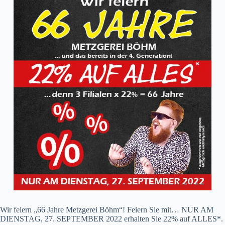
Wir feiern „66 Jahre Metzgerei Böhm“! Feiern Sie mit… NUR AM
DIENSTAG, 27. SEPTEMBER 2022 erhalten Sie 22% auf ALLES*.