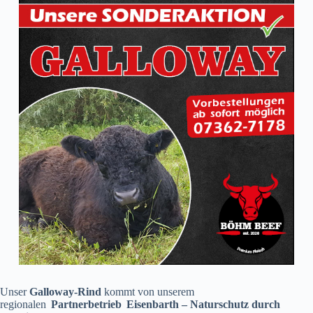
Unser
Galloway-Rind
kommt von unserem
regionalen
Partnerbetrieb Eisenbarth – Naturschutz durch