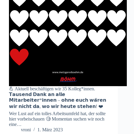
💪 Aktuell beschäftigen wir 35 Kolleg*innen.
𝗧𝗮𝘂𝘀𝗲𝗻𝗱 𝗗𝗮𝗻𝗸 𝗮𝗻 𝗮𝗹𝗹𝗲
𝗠𝗶𝘁𝗮𝗿𝗯𝗲𝗶𝘁𝗲𝗿*𝗶𝗻𝗻𝗲𝗻 – 𝗼𝗵𝗻𝗲 𝗲𝘂𝗰𝗵 𝘄𝗮̈𝗿𝗲𝗻
𝘄𝗶𝗿 𝗻𝗶𝗰𝗵𝘁 𝗱𝗮, 𝘄𝗼 𝘄𝗶𝗿 𝗵𝗲𝘂𝘁𝗲 𝘀𝘁𝗲𝗵𝗲𝗻! ❤️
Wer Lust auf ein tolles Arbeitsumfeld hat, der sollte
hier vorbeischauen 🧐 Momentan suchen wir noch
eine…
vroni
1. März 2023