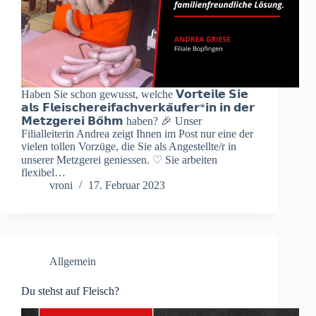
Haben Sie schon gewusst, welche 𝗩𝗼𝗿𝘁𝗲𝗶𝗹𝗲 𝗦𝗶𝗲
𝗮𝗹𝘀 𝗙𝗹𝗲𝗶𝘀𝗰𝗵𝗲𝗿𝗲𝗶𝗳𝗮𝗰𝗵𝘃𝗲𝗿𝗸𝗮̈𝘂𝗳𝗲𝗿*𝗶𝗻 𝗶𝗻 𝗱𝗲𝗿
𝗠𝗲𝘁𝘇𝗴𝗲𝗿𝗲𝗶 𝗕𝗼̈𝗵𝗺 haben? 🎉 Unser
Filialleiterin Andrea zeigt Ihnen im Post nur eine der
vielen tollen Vorzüge, die Sie als Angestellte/r in
unserer Metzgerei geniessen. ♡ Sie arbeiten
flexibel…
vroni
17. Februar 2023
Allgemein
Du stehst auf Fleisch?