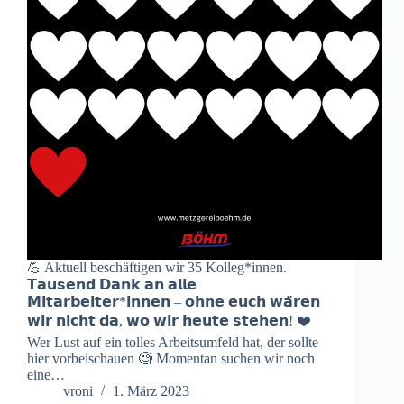
💪 Aktuell beschäftigen wir 35 Kolleg*innen.
𝗧𝗮𝘂𝘀𝗲𝗻𝗱 𝗗𝗮𝗻𝗸 𝗮𝗻 𝗮𝗹𝗹𝗲
𝗠𝗶𝘁𝗮𝗿𝗯𝗲𝗶𝘁𝗲𝗿*𝗶𝗻𝗻𝗲𝗻 – 𝗼𝗵𝗻𝗲 𝗲𝘂𝗰𝗵 𝘄𝗮̈𝗿𝗲𝗻
𝘄𝗶𝗿 𝗻𝗶𝗰𝗵𝘁 𝗱𝗮, 𝘄𝗼 𝘄𝗶𝗿 𝗵𝗲𝘂𝘁𝗲 𝘀𝘁𝗲𝗵𝗲𝗻! ❤️
Wer Lust auf ein tolles Arbeitsumfeld hat, der sollte
hier vorbeischauen 🧐 Momentan suchen wir noch
eine…
vroni
1. März 2023